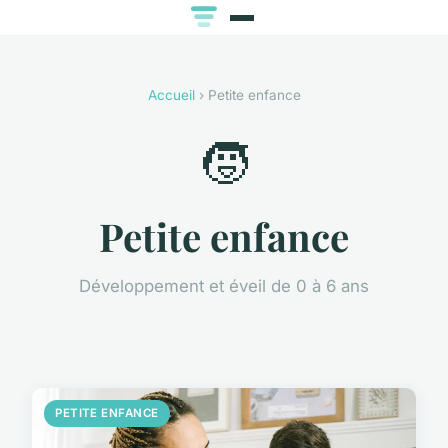
Accueil
› Petite enfance
🧒
Petite enfance
Développement et éveil de 0 à 6 ans
PETITE ENFANCE