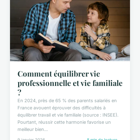
Comment équilibrer vie
professionnelle et vie familiale
?
En 2024, près de 65 % des parents salariés en
France avouent éprouver des difficultés à
équilibrer travail et vie familiale (source : INSEE).
Pourtant, réussir cette harmonie favorise un
meilleur bien...
9 janvier 2026
8 min de lecture →