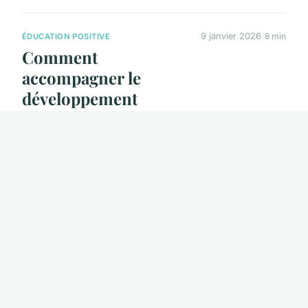
9 janvier 2026
8 min
ÉDUCATION POSITIVE
Comment
accompagner le
développement
émotionnel des
enfants?
9 janvier 2026
7 min
GARDE D'ENFANTS
Quelles questions
poser lors de
l'embauche d'une
nounou ?