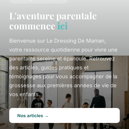
L'aventure parentale
commence
ici
Bienvenue sur Le Dressing De Maman,
votre ressource quotidienne pour vivre une
parentalité sereine et épanouie. Retrouvez
des articles, guides pratiques et
témoignages pour vous accompagner de la
grossesse aux premières années de vie de
vos enfants.
Nos articles →